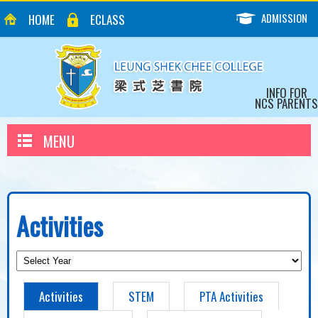
ADMISSION
HOME
ECLASS
INFO FOR
NCS PARENTS
MENU
Activities
Activities
STEM
PTA Activities