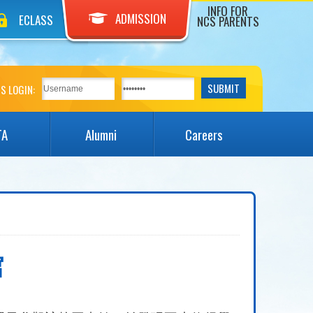
INFO FOR
ADMISSION
ECLASS
NCS PARENTS
S LOGIN:
TA
Alumni
Careers
館