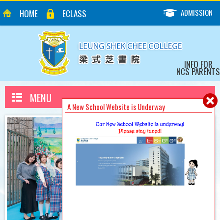
ADMISSION
HOME
ECLASS
INFO FOR
NCS PARENTS
MENU
A New School Website is Underway