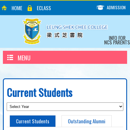
ADMISSION
HOME
ECLASS
INFO FOR
NCS PARENTS
MENU
Current Students
Current Students
Outstanding Alumni