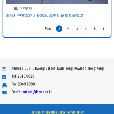
16/03/2026
海鷗社中文寫作比賽2025 高中組銅獎及優異獎
Page:
1
2
3
4
5
6
Address: 80 Hiu Kwong Street, Kwun Tong, Kowloon, Hong Kong
Tel: 2349 6626
Fax: 2349 6390
Email:
contact@lscc.edu.hk
Personal Information Collection Statement