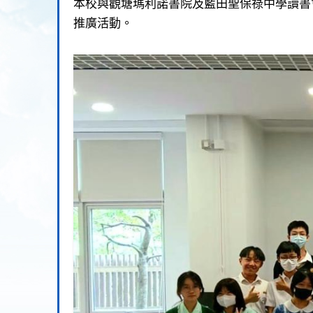
本校與觀塘瑪利諾書院及藍田聖保祿中學讀書
推廣活動
。