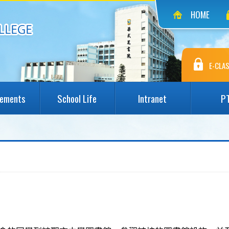
HOME
E-CLAS
vements
School Life
Intranet
P