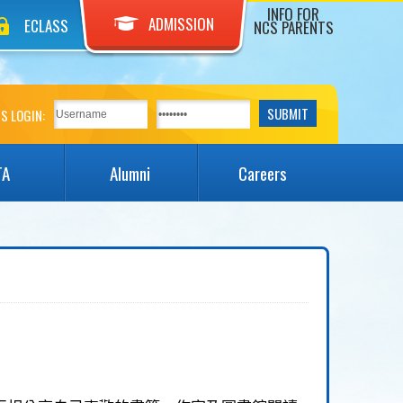
INFO FOR
ADMISSION
ECLASS
NCS PARENTS
S LOGIN:
TA
Alumni
Careers