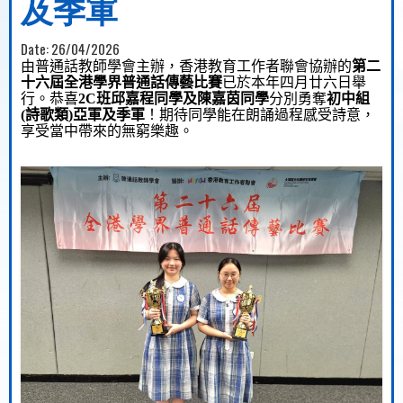
及季軍
Date:
26/04/2026
由普通話教師學會主辦，香港教育工作者聯會協辦的
第二
十六屆全港
學界普通話傳藝比賽
已於本年四月廿六日舉
行。恭喜
2C
班邱嘉程同學及陳嘉茵同學
分別勇奪
初中組
(
詩歌
類
)
亞軍及季軍
！期待同學能在朗誦過程感受詩意，
享受當中帶來的無窮樂趣。