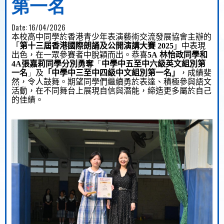
第一名
Date:
16/04/2026
本校
高中
同學於香港青少年表演藝術交流發展協會主辦的
「
第十三屆香港國際朗誦及公開演講大賽
2025
」中表現
出色，
在
一
眾參賽者中
脫穎而出。
恭喜
5A
林怡政同學
和
4A
張嘉莉同學分別
勇奪
「
中學中五至中六級英文組別第
一名
」
及
「中學中三至中四級中文組別第一名」
，成績
斐
然，令人鼓舞
。期望同學們繼續勇於表達、積極參與語文
活動，在不同舞台上展現自信與潛能，
締
造更多屬於自己
的佳績。