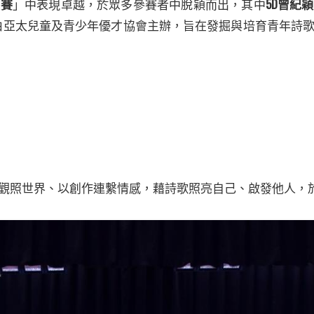
5D
大賽
」中表現卓越，於眾多參賽者中脫穎而出，其中
曾紀穎
由亞太兒童及青少年優才協會主辦，旨在發掘與培育青年詩
觀照世界、以創作連繫情感，藉詩歌照亮自己、啟發他人，