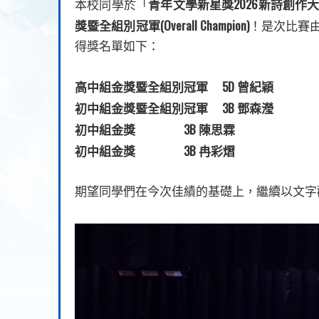
2026
本校同學於「
青年文學新星獎
新詩創作
(Overall Champion)
獎暨全組別冠軍
！是次比賽
得獎名單如下：
5D
高中組金獎暨全組別冠軍
曾紀穎
3B
初中組金獎暨全組別冠軍
鄧森瀅
3B
初中組金獎
陳思霖
3B
初中組金獎
冉彩熠
期望同學們在今次佳績的基礎上，繼續以文字