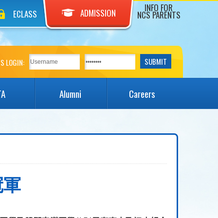
INFO FOR
ADMISSION
ECLASS
NCS PARENTS
S LOGIN:
TA
Alumni
Careers
冠軍