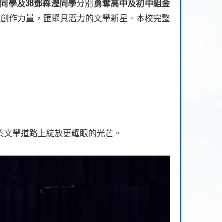
3B
同學及
鄧森瀅同學
分別
勇奪高中及初中組金
歌創作力量，匯聚具潛力的文學新星。本校完整
於文學道路上綻放更耀眼的光芒。