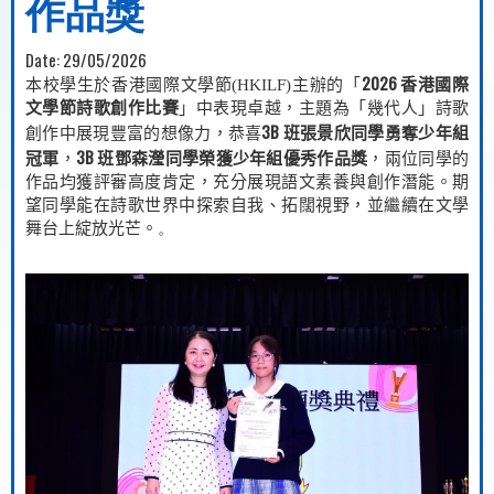
作品獎
Date:
29/05/2026
2026
本校學生於香港國際文學節
(HKILF)
主辦的「
香港國際
文學節詩歌創作比賽
」中表現卓越，主題為「幾代人」詩歌
3B
創作中展現豐富的想像力，恭喜
班張景欣同學勇奪少年組
3B
冠軍
，
班鄧森瀅同學榮獲少年組優秀作品獎
，兩位同學的
作品均獲評審高度肯定，充分展現語文素養與創作潛能。期
望同學能在詩歌世界中探索自我、拓闊視野，並繼續在文學
舞台上綻放光芒。
。