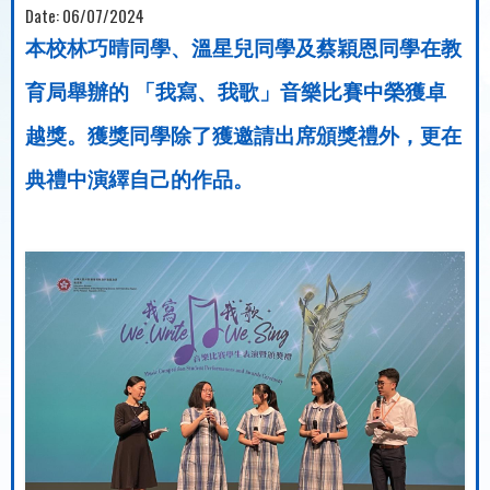
Date:
06/07/2024
本校林巧晴同學、溫星兒同學及蔡穎恩同學在教
育局舉辦的 「我寫、我歌」音樂比賽中榮獲卓
越獎。獲獎同學除了獲邀請出席頒獎禮外，更在
典禮中演繹自己的作品。