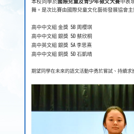
本校同學於
國際兒童及青少年徵文大賽
中表
舞。是次比賽由國際兒童文化藝術發展協會主
5B
高中中文組
金獎
周櫻琪
5D
高中中文組
銀獎
蔡欣桐
5A
高中英文組
銀獎
李思熹
5D
高中中文組
銅獎
石凱晴
期望同學在未來的語文活動中勇於嘗試、持續求