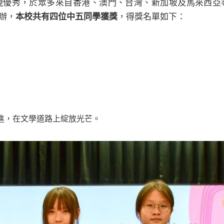
現優秀，於眾多來自香港、澳門、台灣、新加坡及馬來西亞
辦，
本校共有四位中五同學獲獎
，得獎名單如下：
進，在文學道路上綻放光芒。