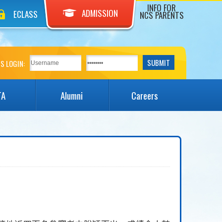
INFO FOR
ADMISSION
ECLASS
NCS PARENTS
S LOGIN:
TA
Alumni
Careers