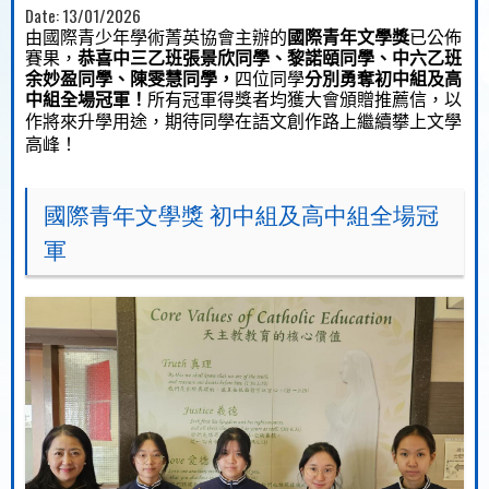
Date:
13/01/2026
由
國際青少年學術菁英協會
主辦的
國際青年文學獎
已
公佈
賽果
，
恭喜
中
三乙
班
張景欣
同學
、黎諾頤同學、中六乙班
余妙盈
同學、陳雯慧同學，
四位同學
分別
勇奪
初中組及
高
中組
全場冠軍！
所有冠軍得獎者均獲大會頒贈推薦信，以
作將來升學用途
，
期待同學在
語
文創作
路
上
繼續攀上
文學
高峰
！
國際青年文學獎 初中組及高中組全場冠
軍