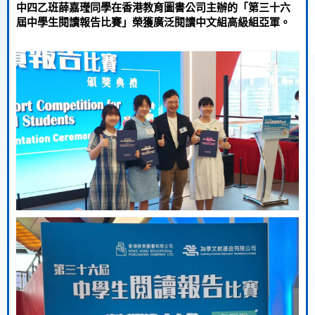
中四乙班薛嘉㼆同學在香港教育圖書公司主辦的「第三十六
屆中學生閱讀報告比賽」榮獲廣泛閱讀中文組高級組亞軍。