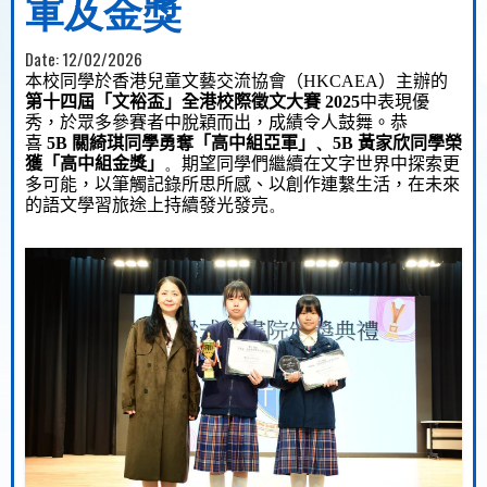
軍及金獎
Date:
12/02/2026
本校同學於香港兒童文藝交流協會（
HKCAEA
）主辦的
第十四屆
「文裕盃」全港校際徵文大賽
2025
中表現優
秀，於眾多參賽者中脫穎而出，成績令人鼓舞。
恭
喜
5B
關綺琪同學
勇
奪「高中組亞軍」
、5
B
黃家欣同學榮
獲「高中組金獎」
。
期望同學們繼續在文字世界中探索更
多可能，以筆觸記錄
所
思
所感
、以創作連
繫生活
，在未來
的語文學習旅
途
上持續發光發亮
。