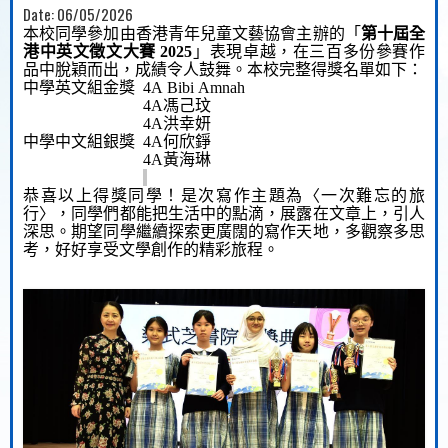
Date:
06/05/2026
本校同學參加由香港青年兒童文藝協會主辦的「
第十屆全
港
中英文徵文大賽
2025
」
表現卓越
，在
三百多份
參賽作
品中
脫穎而出，
成績
令人鼓舞。
本校完整
得獎名單如下：
中學英文組金獎
4A
Bibi Amnah
4A
馮
己
玟
4A
洪幸妍
中學中文組銀獎
4
A
何欣錚
4A
黃海琳
恭
喜以上
得
獎
同學
！是次寫作主題為〈一次難忘的旅
行〉，同學們都能把生活中的點滴，展露在文章上，引人
深思。
期望同學繼續探索更廣闊的
寫作
天地，
多觀察多思
考，好好享受文學創作的精彩旅程
。